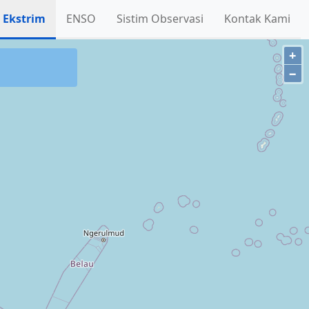
 Ekstrim
ENSO
Sistim Observasi
Kontak Kami
+
−